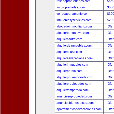
rosariopropiedades.com
$550
tuspropiedades.com
$550
vendoapartamento.com
$300
inmueblesyservicios.com
$299
abogadoinmobiliario.com
Ofer
alquilerbungalows.com
Ofer
alquilercentro.com
Ofer
alquilerdeinmuebles.com
Ofer
alquileresusa.com
Ofer
alquileresvacaciones.com
Ofer
alquilerinmuebles.com
Ofer
alquilerpordia.com
Ofer
alquilerportemporada.com
Ofer
alquilerpropiedades.com
Ofer
alquilertemporada.com
Ofer
anunciesupropiedad.com
Ofer
anunciosbienesraices.com
Ofer
apartamentosdevacaciones.com
Ofer