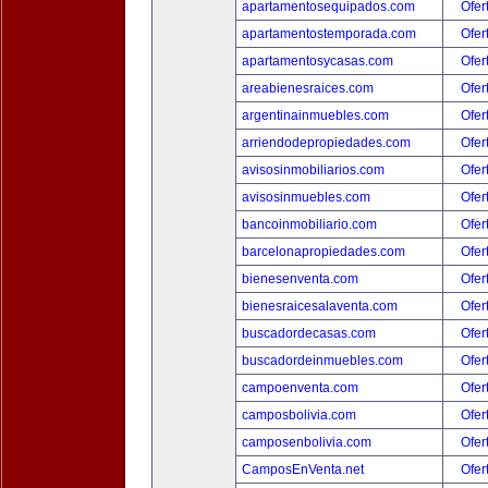
apartamentosequipados.com
Ofer
apartamentostemporada.com
Ofer
apartamentosycasas.com
Ofer
areabienesraices.com
Ofer
argentinainmuebles.com
Ofer
arriendodepropiedades.com
Ofer
avisosinmobiliarios.com
Ofer
avisosinmuebles.com
Ofer
bancoinmobiliario.com
Ofer
barcelonapropiedades.com
Ofer
bienesenventa.com
Ofer
bienesraicesalaventa.com
Ofer
buscadordecasas.com
Ofer
buscadordeinmuebles.com
Ofer
campoenventa.com
Ofer
camposbolivia.com
Ofer
camposenbolivia.com
Ofer
CamposEnVenta.net
Ofer