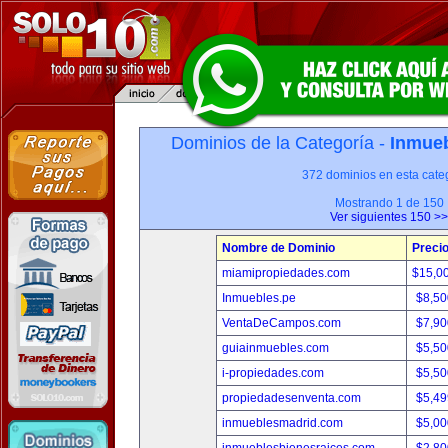
Dominios de la Categoría -
Inmueb
372 dominios en esta categ
Mostrando 1 de 150
Ver siguientes 150 >>
Nombre de Dominio
Preci
miamipropiedades.com
$15,0
Inmuebles.pe
$8,50
VentaDeCampos.com
$7,90
guiainmuebles.com
$5,50
i-propiedades.com
$5,50
propiedadesenventa.com
$5,49
inmueblesmadrid.com
$5,00