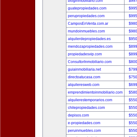
bloginmobiliario.com
$997
guatepropiedades.com
$995
perupropiedades.com
$995
CamposEnVenta.com.ar
$980
mundoinmuebles.com
$980
alquilerdepropiedades.es
$950
mendozapropiedades.com
$899
propiedadesvip.com
$899
ConsultorInmobiliario.com
$800
guiainmobiliaria.net
$799
directoatucasa.com
$750
alquileresweb.com
$699
emprendimientoinmobiliario.com
$580
alquilerestemporarios.com
$550
chilepropiedades.com
$550
depisos.com
$550
e-propiedades.com
$550
peruinmuebles.com
$550