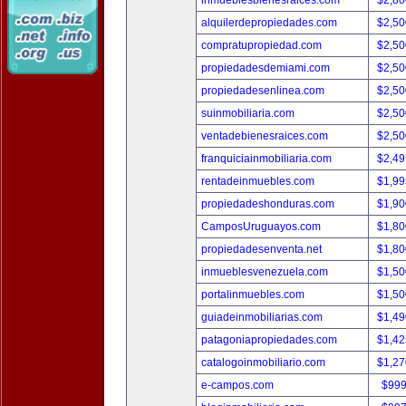
inmueblesbienesraices.com
$2,80
alquilerdepropiedades.com
$2,50
compratupropiedad.com
$2,50
propiedadesdemiami.com
$2,50
propiedadesenlinea.com
$2,50
suinmobiliaria.com
$2,50
ventadebienesraices.com
$2,50
franquiciainmobiliaria.com
$2,49
rentadeinmuebles.com
$1,99
propiedadeshonduras.com
$1,90
CamposUruguayos.com
$1,80
propiedadesenventa.net
$1,80
inmueblesvenezuela.com
$1,50
portalinmuebles.com
$1,50
guiadeinmobiliarias.com
$1,49
patagoniapropiedades.com
$1,42
catalogoinmobiliario.com
$1,27
e-campos.com
$999