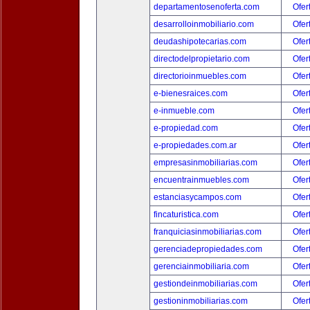
departamentosenoferta.com
Ofer
desarrolloinmobiliario.com
Ofer
deudashipotecarias.com
Ofer
directodelpropietario.com
Ofer
directorioinmuebles.com
Ofer
e-bienesraices.com
Ofer
e-inmueble.com
Ofer
e-propiedad.com
Ofer
e-propiedades.com.ar
Ofer
empresasinmobiliarias.com
Ofer
encuentrainmuebles.com
Ofer
estanciasycampos.com
Ofer
fincaturistica.com
Ofer
franquiciasinmobiliarias.com
Ofer
gerenciadepropiedades.com
Ofer
gerenciainmobiliaria.com
Ofer
gestiondeinmobiliarias.com
Ofer
gestioninmobiliarias.com
Ofer