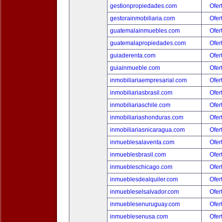
gestionpropiedades.com
Ofer
gestorainmobiliaria.com
Ofer
guatemalainmuebles.com
Ofer
guatemalapropiedades.com
Ofer
guiaderenta.com
Ofer
guiainmueble.com
Ofer
inmobiliariaempresarial.com
Ofer
inmobiliariasbrasil.com
Ofer
inmobiliariaschile.com
Ofer
inmobiliariashonduras.com
Ofer
inmobiliariasnicaragua.com
Ofer
inmueblesalaventa.com
Ofer
inmueblesbrasil.com
Ofer
inmuebleschicago.com
Ofer
inmueblesdealquiler.com
Ofer
inmuebleselsalvador.com
Ofer
inmueblesenuruguay.com
Ofer
inmueblesenusa.com
Ofer