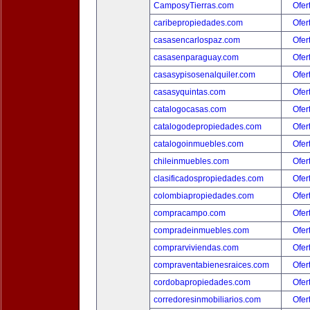
CamposyTierras.com
Ofer
caribepropiedades.com
Ofer
casasencarlospaz.com
Ofer
casasenparaguay.com
Ofer
casasypisosenalquiler.com
Ofer
casasyquintas.com
Ofer
catalogocasas.com
Ofer
catalogodepropiedades.com
Ofer
catalogoinmuebles.com
Ofer
chileinmuebles.com
Ofer
clasificadospropiedades.com
Ofer
colombiapropiedades.com
Ofer
compracampo.com
Ofer
compradeinmuebles.com
Ofer
comprarviviendas.com
Ofer
compraventabienesraices.com
Ofer
cordobapropiedades.com
Ofer
corredoresinmobiliarios.com
Ofer