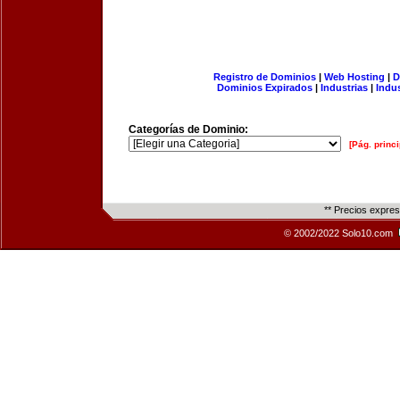
Registro de Dominios
|
Web Hosting
|
D
Dominios Expirados
|
Industrias
|
Indu
Categorías de Dominio:
[Pág. princi
** Precios expre
© 2002/2022 Solo10.com