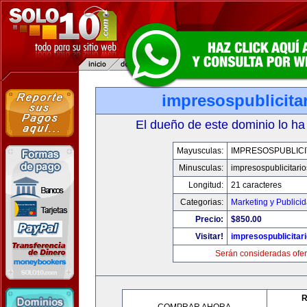
impresospublicita
El dueño de este dominio lo ha
Mayusculas:
IMPRESOSPUBLICI
Minusculas:
impresospublicitari
Longitud:
21 caracteres
Categorias:
Marketing y Publici
Precio:
$850.00
Visitar!
impresospublicitar
Serán consideradas ofer
R