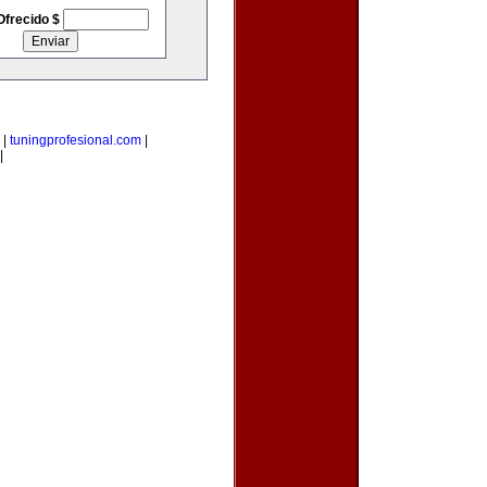
Ofrecido $
|
tuningprofesional.com
|
|