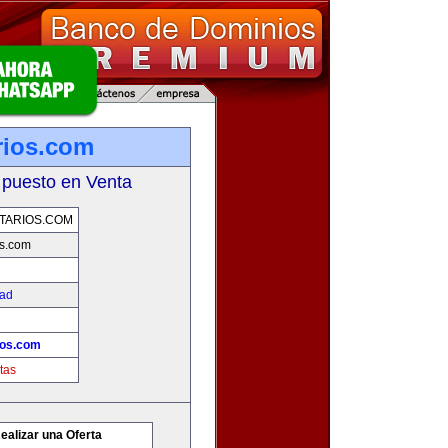
rios.com
 puesto en Venta
TARIOS.COM
os.com
dad
ios.com
tas
ealizar una Oferta