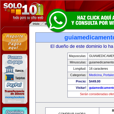
guiamedicament
El dueño de este dominio lo ha
Mayusculas:
GUIAMEDICAME
Minusculas:
guiamedicamento
Longitud:
16 caracteres
Categorias:
Medicina
,
Portale
Precio:
$449.00
Visitar!
guiamedicament
Serán consideradas ofer
R