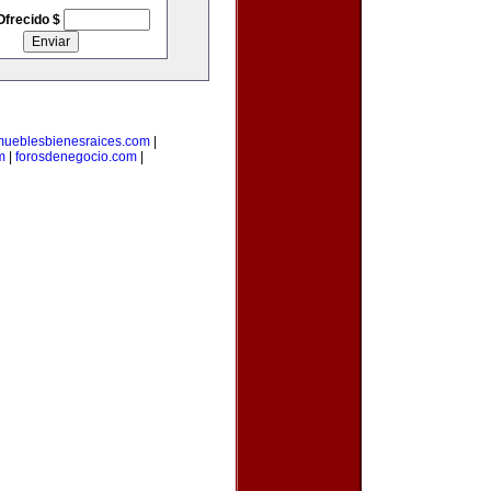
Ofrecido $
mueblesbienesraices.com
|
m
|
forosdenegocio.com
|