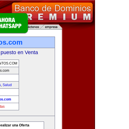
os.com
 puesto en Venta
NTOS.COM
s.com
s
,
Salud
os.com
tas
ealizar una Oferta