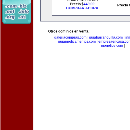
COMPRAR AHORA
Precio $
449.00
Precio 
COMPRAR AHORA
Otros dominios en venta:
galeriacompras.com
|
guiabarranquilla.com
|
in
guiamedicamentos.com
|
empresaencasa.co
monetice.com
|