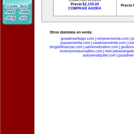
COMPRAR AHORA
Precio $
2,150.00
Precio 
COMPRAR AHORA
Otros dominios en venta:
guiadesantiago.com
|
relojesenventa.com
|
p
joyasenventa.com
|
usadosenventa.com
|
co
blogdefinanzas.com
|
admonetization.com
|
gestion
inversionesbursatiles.com
|
mercadoenergeti
autosenalquiler.com
|
guiadive