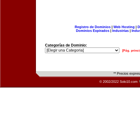
Registro de Dominios
|
Web Hosting
|
D
Dominios Expirados
|
Industrias
|
Indu
Categorías de Dominio:
[Pág. princi
** Precios expre
© 2002/2022 Solo10.com