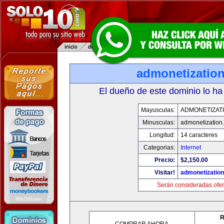
admonetizatio
El dueño de este dominio lo ha
Mayusculas:
ADMONETIZAT
Minusculas:
admonetization
Longitud:
14 caracteres
Categorias:
Internet
Precio:
$2,150.00
Visitar!
admonetizatio
Serán consideradas ofer
R