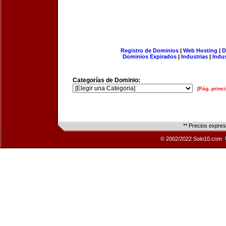
Registro de Dominios
|
Web Hosting
|
D
Dominios Expirados
|
Industrias
|
Indu
Categorías de Dominio:
[Pág. princi
** Precios expre
© 2002/2022 Solo10.com