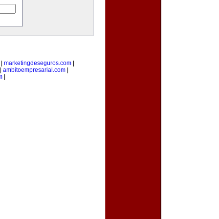
|
marketingdeseguros.com
|
|
ambitoempresarial.com
|
m
|