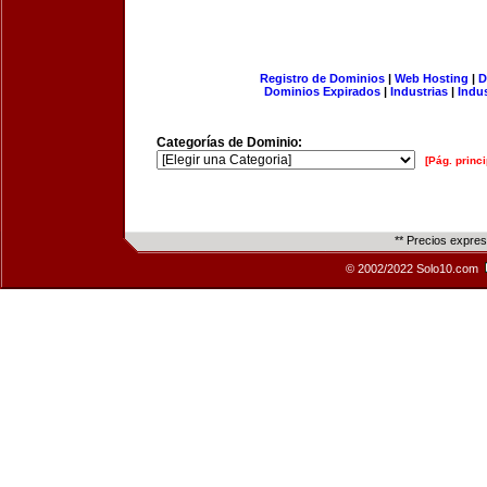
Registro de Dominios
|
Web Hosting
|
D
Dominios Expirados
|
Industrias
|
Indu
Categorías de Dominio:
[Pág. princi
** Precios expre
© 2002/2022 Solo10.com