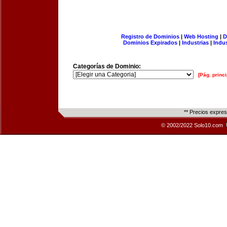
Registro de Dominios
|
Web Hosting
|
D
Dominios Expirados
|
Industrias
|
Indu
Categorías de Dominio:
[Pág. princi
** Precios expre
© 2002/2022 Solo10.com