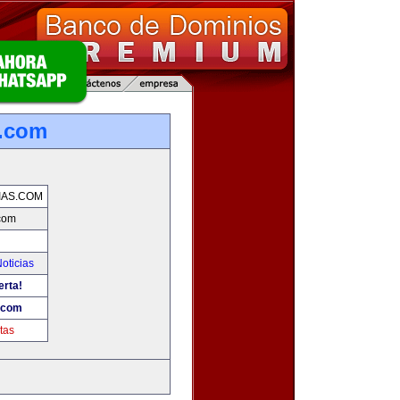
s.com
IAS.COM
.com
oticias
erta!
s.com
tas