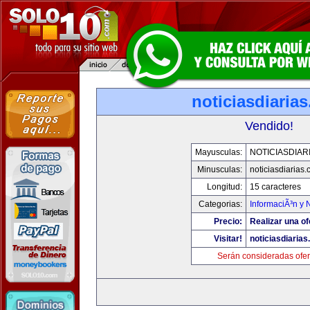
noticiasdiaria
Vendido!
Mayusculas:
NOTICIASDIAR
Minusculas:
noticiasdiarias
Longitud:
15 caracteres
Categorias:
InformaciÃ³n y N
Precio:
Realizar una of
Visitar!
noticiasdiaria
Serán consideradas ofer