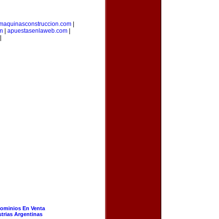
maquinasconstruccion.com
|
om
|
apuestasenlaweb.com
|
|
ominios En Venta
strias Argentinas