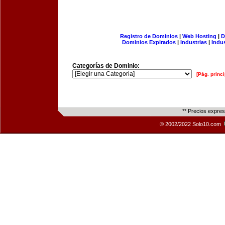
Registro de Dominios
|
Web Hosting
|
D
Dominios Expirados
|
Industrias
|
Indu
Categorías de Dominio:
[Pág. princi
** Precios expre
© 2002/2022 Solo10.com