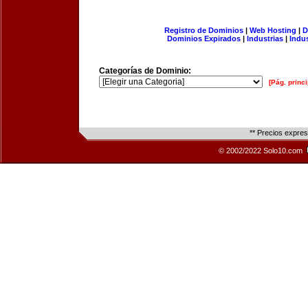
Registro de Dominios
|
Web Hosting
|
D
Dominios Expirados
|
Industrias
|
Indu
Categorías de Dominio:
[Pág. princi
** Precios expre
© 2002/2022 Solo10.com