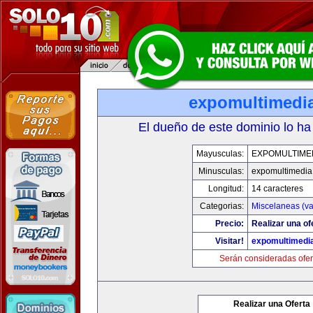
expomultimedi
El dueño de este dominio lo ha
Mayusculas:
EXPOMULTIME
Minusculas:
expomultimedia
Longitud:
14 caracteres
Categorias:
Miscelaneas (va
Precio:
Realizar una of
Visitar!
expomultimedi
Serán consideradas ofer
Realizar una Oferta