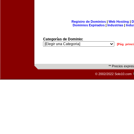
Registro de Dominios
|
Web Hosting
|
D
Dominios Expirados
|
Industrias
|
Indu
Categorías de Dominio:
[Pág. princi
** Precios expre
© 2002/2022 Solo10.com