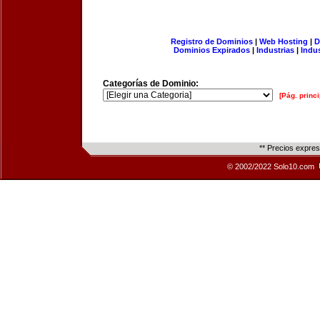
Registro de Dominios
|
Web Hosting
|
D
Dominios Expirados
|
Industrias
|
Indu
Categorías de Dominio:
[Pág. princi
** Precios expre
© 2002/2022 Solo10.com