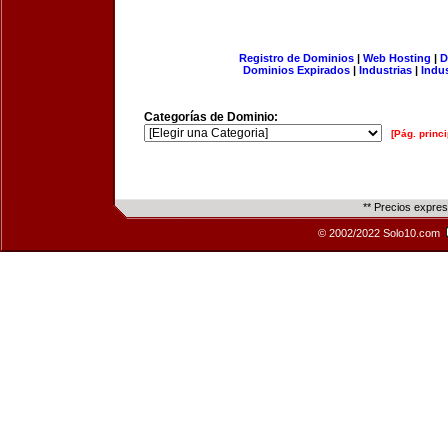
Registro de Dominios
|
Web Hosting
|
D
Dominios Expirados
|
Industrias
|
Indu
Categorías de Dominio:
[Pág. princi
** Precios expre
© 2002/2022 Solo10.com