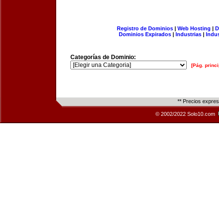
Registro de Dominios
|
Web Hosting
|
D
Dominios Expirados
|
Industrias
|
Indu
Categorías de Dominio:
[Pág. princi
** Precios expre
© 2002/2022 Solo10.com