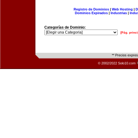
Registro de Dominios
|
Web Hosting
|
D
Dominios Expirados
|
Industrias
|
Indu
Categorías de Dominio:
[Pág. princi
** Precios expre
© 2002/2022 Solo10.com