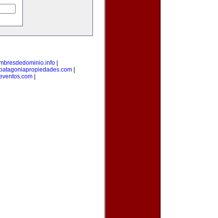
mbresdedominio.info
|
patagoniapropiedades.com
|
eventos.com
|