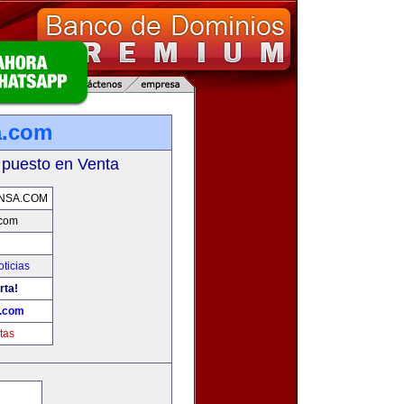
a.com
 puesto en Venta
NSA.COM
.com
oticias
rta!
a.com
tas