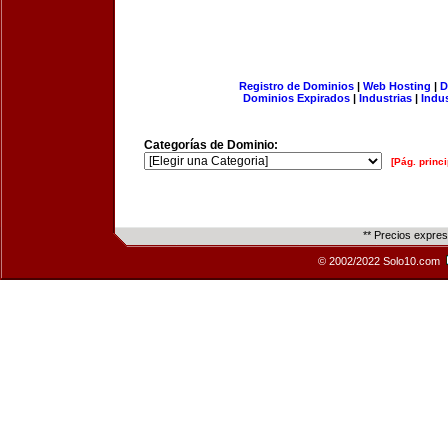
Registro de Dominios
|
Web Hosting
|
D
Dominios Expirados
|
Industrias
|
Indu
Categorías de Dominio:
[Pág. princi
** Precios expre
© 2002/2022 Solo10.com