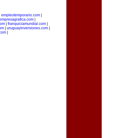
|
empleotemporario.com
|
empresagrafica.com
|
com
|
franquiciamundial.com
|
com
|
uruguayinversiones.com
|
.com
|