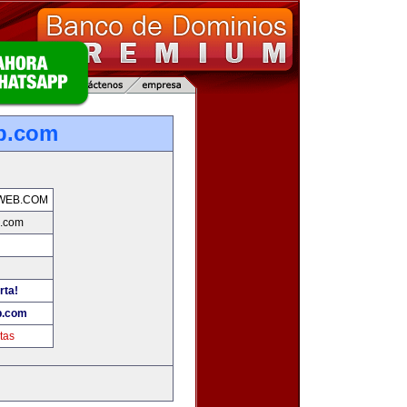
b.com
WEB.COM
.com
rta!
b.com
tas