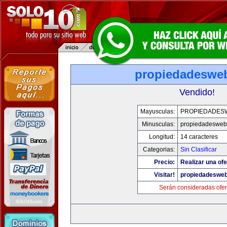
propiedadeswe
Vendido!
Mayusculas:
PROPIEDADES
Minusculas:
propiedadesweb
Longitud:
14 caracteres
Categorias:
Sin Clasificar
Precio:
Realizar una ofe
Visitar!
propiedadeswe
Serán consideradas ofer