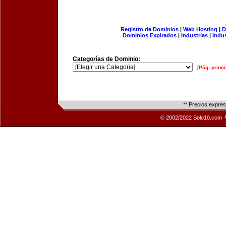
Registro de Dominios
|
Web Hosting
|
D
Dominios Expirados
|
Industrias
|
Indu
Categorías de Dominio:
[Pág. princi
** Precios expre
© 2002/2022 Solo10.com