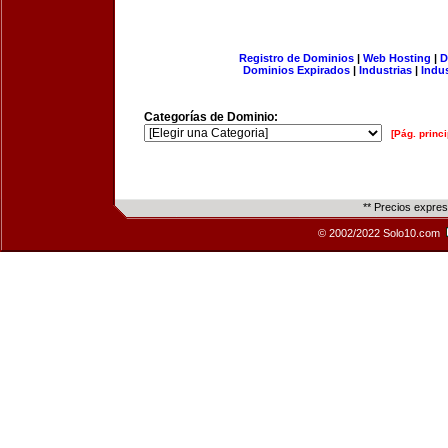
Registro de Dominios
|
Web Hosting
|
D
Dominios Expirados
|
Industrias
|
Indu
Categorías de Dominio:
[Pág. princi
** Precios expre
© 2002/2022 Solo10.com