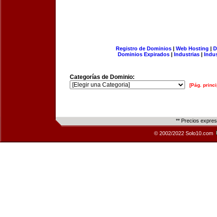
Registro de Dominios
|
Web Hosting
|
D
Dominios Expirados
|
Industrias
|
Indu
Categorías de Dominio:
[Pág. princi
** Precios expre
© 2002/2022 Solo10.com