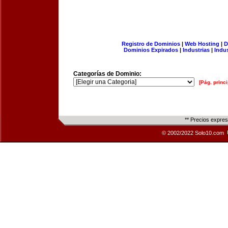
Registro de Dominios
|
Web Hosting
|
D
Dominios Expirados
|
Industrias
|
Indu
Categorías de Dominio:
[Pág. princi
** Precios expre
© 2002/2022 Solo10.com