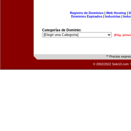
Registro de Dominios
|
Web Hosting
|
D
Dominios Expirados
|
Industrias
|
Indu
Categorías de Dominio:
[Pág. princi
** Precios expre
© 2002/2022 Solo10.com