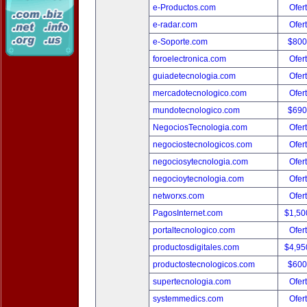
e-Productos.com
Ofer
e-radar.com
Ofer
e-Soporte.com
$800
foroelectronica.com
Ofer
guiadetecnologia.com
Ofer
mercadotecnologico.com
Ofer
mundotecnologico.com
$690
NegociosTecnologia.com
Ofer
negociostecnologicos.com
Ofer
negociosytecnologia.com
Ofer
negocioytecnologia.com
Ofer
networxs.com
Ofer
PagosInternet.com
$1,50
portaltecnologico.com
Ofer
productosdigitales.com
$4,95
productostecnologicos.com
$600
supertecnologia.com
Ofer
systemmedics.com
Ofer