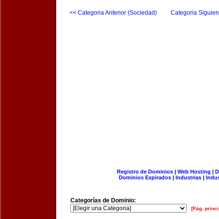
<< Categoria Anterior (Sociedad)
Categoria Siguien
Registro de Dominios
|
Web Hosting
|
D
Dominios Expirados
|
Industrias
|
Indu
Categorías de Dominio:
[Pág. princi