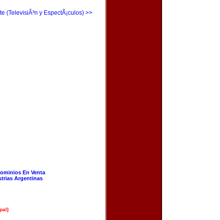
te (TelevisiÃ³n y EspectÃ¡culos) >>
ominios En Venta
strias Argentinas
pal]