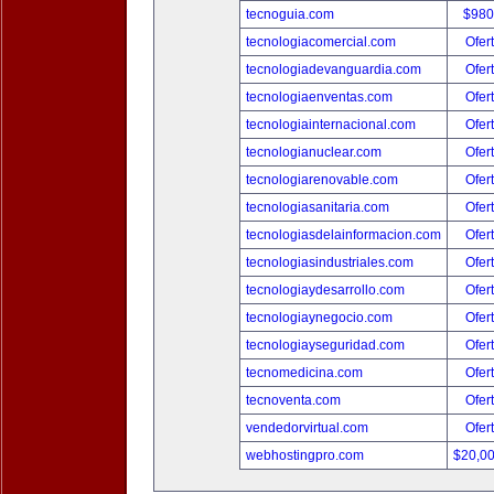
tecnoguia.com
$980
tecnologiacomercial.com
Ofer
tecnologiadevanguardia.com
Ofer
tecnologiaenventas.com
Ofer
tecnologiainternacional.com
Ofer
tecnologianuclear.com
Ofer
tecnologiarenovable.com
Ofer
tecnologiasanitaria.com
Ofer
tecnologiasdelainformacion.com
Ofer
tecnologiasindustriales.com
Ofer
tecnologiaydesarrollo.com
Ofer
tecnologiaynegocio.com
Ofer
tecnologiayseguridad.com
Ofer
tecnomedicina.com
Ofer
tecnoventa.com
Ofer
vendedorvirtual.com
Ofer
webhostingpro.com
$20,0