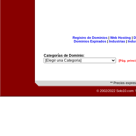
Registro de Dominios
|
Web Hosting
|
D
Dominios Expirados
|
Industrias
|
Indu
Categorías de Dominio:
[Pág. princi
** Precios expre
© 2002/2022 Solo10.com