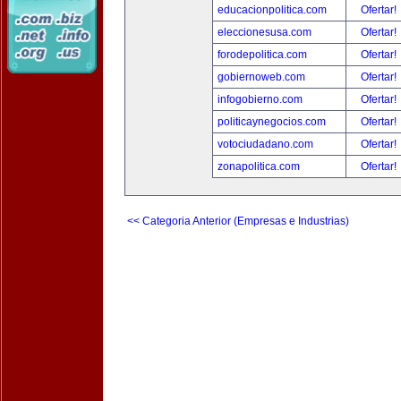
educacionpolitica.com
Ofertar!
eleccionesusa.com
Ofertar!
forodepolitica.com
Ofertar!
gobiernoweb.com
Ofertar!
infogobierno.com
Ofertar!
politicaynegocios.com
Ofertar!
votociudadano.com
Ofertar!
zonapolitica.com
Ofertar!
<< Categoria Anterior (Empresas e Industrias)