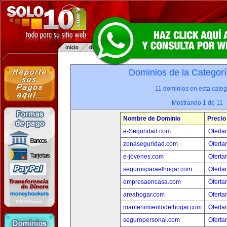
Dominios de la Categorí
11 dominios en esta categ
Mostrando 1 de 11
Nombre de Dominio
Precio
e-Seguridad.com
Oferta
zonaseguridad.com
Oferta
e-jovenes.com
Oferta
segurosparaelhogar.com
Oferta
empresaencasa.com
Oferta
areahogar.com
Oferta
mantenimientodelhogar.com
Oferta
seguropersonal.com
Oferta