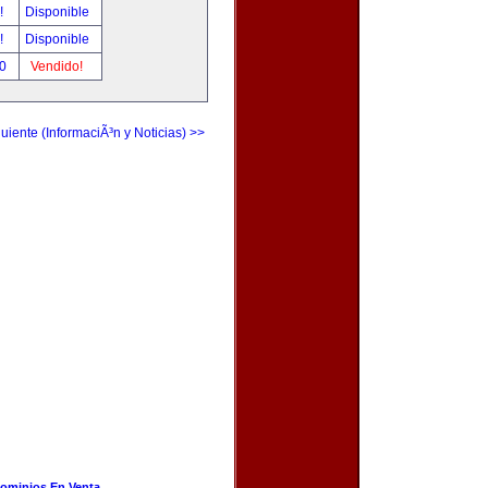
r!
Disponible
r!
Disponible
00
Vendido!
uiente (InformaciÃ³n y Noticias) >>
ominios En Venta