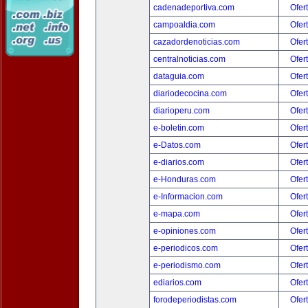
cadenadeportiva.com
Ofer
campoaldia.com
Ofer
cazadordenoticias.com
Ofer
centralnoticias.com
Ofer
dataguia.com
Ofer
diariodecocina.com
Ofer
diarioperu.com
Ofer
e-boletin.com
Ofer
e-Datos.com
Ofer
e-diarios.com
Ofer
e-Honduras.com
Ofer
e-Informacion.com
Ofer
e-mapa.com
Ofer
e-opiniones.com
Ofer
e-periodicos.com
Ofer
e-periodismo.com
Ofer
ediarios.com
Ofer
forodeperiodistas.com
Ofer