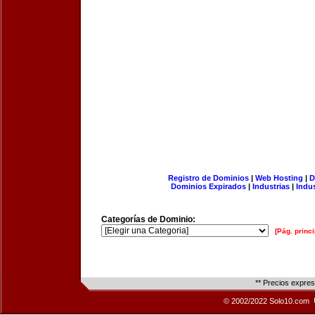
Registro de Dominios
|
Web Hosting
|
D
Dominios Expirados
|
Industrias
|
Indu
Categorías de Dominio:
[Pág. princi
** Precios expre
© 2002/2022 Solo10.com