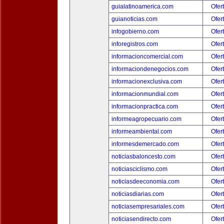
guialatinoamerica.com
Ofer
guianoticias.com
Ofer
infogobierno.com
Ofer
inforegistros.com
Ofer
informacioncomercial.com
Ofer
informaciondenegocios.com
Ofer
informacionexclusiva.com
Ofer
informacionmundial.com
Ofer
informacionpractica.com
Ofer
informeagropecuario.com
Ofer
informeambiental.com
Ofer
informesdemercado.com
Ofer
noticiasbaloncesto.com
Ofer
noticiasciclismo.com
Ofer
noticiasdeeconomia.com
Ofer
noticiasdiarias.com
Ofer
noticiasempresariales.com
Ofer
noticiasendirecto.com
Ofer