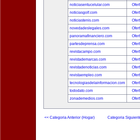
noticiasentucelular.com
Ofer
noticiasgolf.com
Ofer
noticiastenis.com
Ofer
novedadeslegales.com
Ofer
panoramafinanciero.com
Ofer
partesdeprensa.com
Ofer
revistacampo.com
Ofer
revistademarcas.com
Ofer
revistadenoticias.com
Ofer
revistaempleo.com
Ofer
tecnologiasdelainformacion.com
Ofer
tododato.com
Ofer
zonademedios.com
Ofer
<< Categoria Anterior (Hogar)
Categoria Siguient