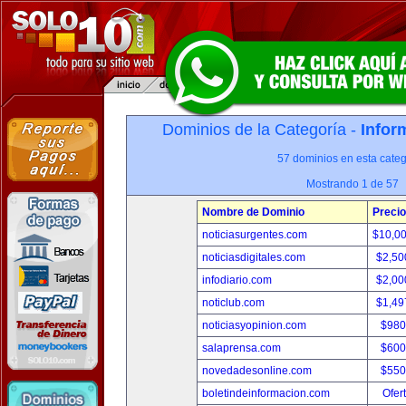
Dominios de la Categoría -
Infor
57 dominios en esta categ
Mostrando 1 de 57
Nombre de Dominio
Precio
noticiasurgentes.com
$10,0
noticiasdigitales.com
$2,50
infodiario.com
$2,00
noticlub.com
$1,49
noticiasyopinion.com
$980
salaprensa.com
$600
novedadesonline.com
$550
boletindeinformacion.com
Ofer